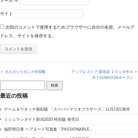
メール
※
サイト
次回のコメントで使用するためブラウザーに自分の名前、メールア
ドレス、サイトを保存する。
大人のジャポニカ学習帳
アップル ストア 新宿店 ２０１８年４
月７日AM10:00オープン
検
索:
最近の投稿
ゲーム＆ウオッチ復刻版 「スーパーマリオブラザーズ」11月13日発売
ミシュランガイド新潟2020 特別版 発売日
福田明日香 ヘアヌード写真集「PASSIONABLE」