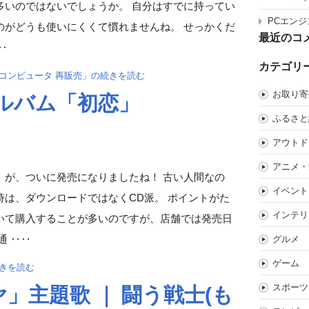
多いのではないでしょうか。 自分はすでに持ってい
PCエンジ
のがどうも使いにくくて慣れませんね。 せっかくだ
最近のコ
‥
カテゴリ
コンピュータ 再販売」の続きを読む
お取り寄
ルバム「初恋」
ふるさと
アウトド
アニメ・
」が、ついに発売になりましたね！ 古い人間なの
イベント
は、ダウンロードではなくCD派。 ポイントがた
インテリ
いて購入することが多いのですが、店舗では発売日
通 ‥‥
グルメ
ゲーム
きを読む
スポーツ
」主題歌 ｜ 闘う戦士(も