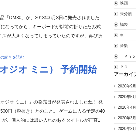
映画
未分類
「DM30」が、2018年6月8日に発売されました
福袋
リーズになってから、キーボードが以前の折りたたみ式
車
イズが大きくなってしまっていたのですが、再び折
音楽
ｉＰｈｏ
」の続きを読む
（ネオジオ ミニ） 予約開始
ＰＣ
アーカイ
2020年9
2020年5
i（ネオジオ ミニ）」の発売日が発表されましたね！ 発
2020年4
1,500円（税抜き）とのこと。 ゲームに入る予定の40
2020年3
すが、個人的には思い入れのあるタイトルが正直1
2020年2