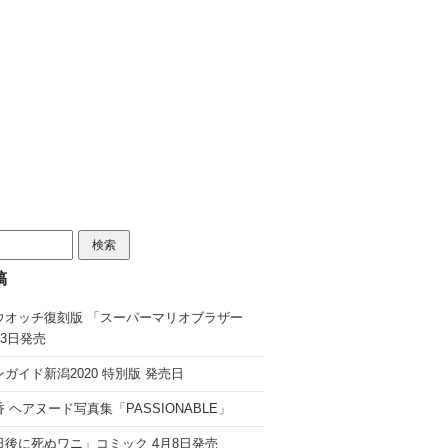
稿
ウオッチ復刻版 「スーパーマリオブラザー
13日発売
ガイド新潟2020 特別版 発売日
 ヘアヌード写真集「PASSIONABLE」
日後に死ぬワニ」コミック 4月8日発売