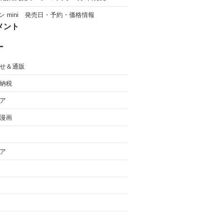
ン mini 発売日・予約・価格情報
メント
ー
せ＆通販
納税
ア
漫画
ア