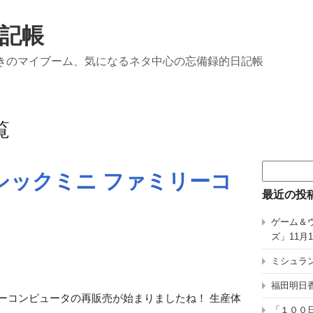
記帳
きのマイブーム、気になるネタ中心の忘備録的日記帳
覧
検
シックミニ ファミリーコ
索:
最近の投
ゲーム＆
ズ」11月
ミシュラン
福田明日香
ーコンピュータの再販売が始まりましたね！ 生産体
「１００