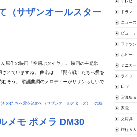
テレビ
めて（サザンオールスター
ドラマ
ニュース
ビューテ
ファッシ
ホビー
潤さん原作の映画「空飛ぶタイヤ」。 映画の主題歌
ミニカー
用されていますね。 曲名は、「闘う戦士たちへ愛を
ライフ
読むそう。 歌謡曲調のメロディーがサザンらしいで
レゴ
写真集＆
士(もの)たちへ愛を込めて（サザンオールスターズ）」の続
家電
文房具
メモ ポメラ DM30
旅行＆人