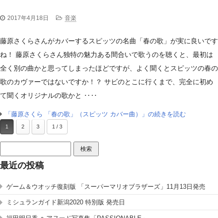
2017年4月18日
音楽
藤原さくらさんがカバーするスピッツの名曲「春の歌」が実に良いです
ね！ 藤原さくらさん独特の魅力ある間合いで歌うのを聴くと、最初は
全く別の曲かと思ってしまったほどですが、よく聞くとスピッツの春の
歌のカヴァーではないですか！？ サビのとこに行くまで、完全に初め
て聞くオリジナルの歌かと ‥‥
「藤原さくら 「春の歌」（スピッツ カバー曲）」の続きを読む
1
2
3
1 / 3
検
索:
最近の投稿
ゲーム＆ウオッチ復刻版 「スーパーマリオブラザーズ」11月13日発売
ミシュランガイド新潟2020 特別版 発売日