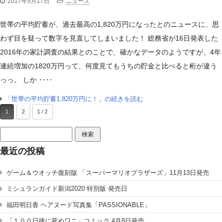
2017年5月17日
ニュース
世帯の平均貯蓄が、過去最高の1,820万円になったとのニュースに、思
わず目を疑って数字を見直してしまいました！ 総務省が16日発表した
2016年の家計調査の結果とのことで、確かなデータのようですが、4年
連続増加の1820万円って、何度見てもうちの貯金と比べると桁が違う
っっ。 しか ‥‥
「世帯の平均貯蓄1,820万円に！」の続きを読む
1
2
1 / 2
検
索:
最近の投稿
ゲーム＆ウオッチ復刻版 「スーパーマリオブラザーズ」11月13日発売
ミシュランガイド新潟2020 特別版 発売日
福田明日香 ヘアヌード写真集「PASSIONABLE」
「１００日後に死ぬワニ」コミック 4月8日発売