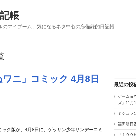
記帳
きのマイブーム、気になるネタ中心の忘備録的日記帳
覧
検
ワニ」コミック 4月8日
索:
最近の投
ゲーム＆
ズ」11月
ミシュラン
福田明日香
ミック版が、4月8日に、ゲッサン少年サンデーコミ
「１００