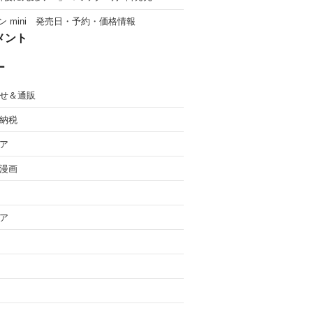
ン mini 発売日・予約・価格情報
メント
ー
せ＆通販
納税
ア
漫画
ア