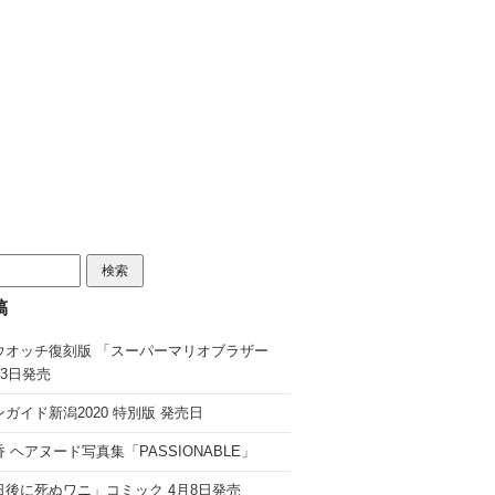
稿
ウオッチ復刻版 「スーパーマリオブラザー
13日発売
ガイド新潟2020 特別版 発売日
 ヘアヌード写真集「PASSIONABLE」
日後に死ぬワニ」コミック 4月8日発売