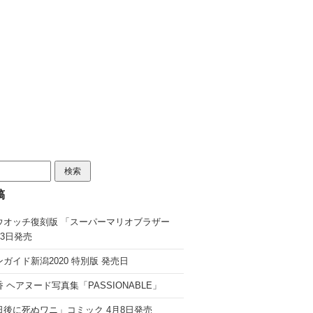
稿
ウオッチ復刻版 「スーパーマリオブラザー
13日発売
ガイド新潟2020 特別版 発売日
 ヘアヌード写真集「PASSIONABLE」
日後に死ぬワニ」コミック 4月8日発売