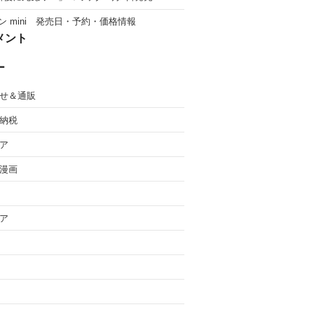
ン mini 発売日・予約・価格情報
メント
ー
せ＆通販
納税
ア
漫画
ア