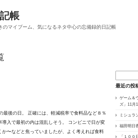
記帳
きのマイブーム、気になるネタ中心の忘備録的日記帳
覧
検
索:
最近の投
ゲーム＆
ズ」11月
8％の最後の日。 正確には、軽減税率で食料品など８％
ミシュラン
率導入で最初の内は混乱しそう。 コンビニで日が変
福田明日香
くか〜などと焦っていましたが、よく考えれば食料
「１００