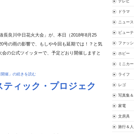
テレビ
ドラマ
ニュース
ビューテ
抜長良川中日花火大会」が、本日（2018年8月25
ファッシ
20号の雨の影響で、もしや今回も延期では！？と気
大会の公式ツイッターで、予定どおり開催しますと
ホビー
ミニカー
日開催」の続きを読む
ライフ
インスティック・プロジェク
レゴ
写真集＆
家電
文房具
旅行＆人