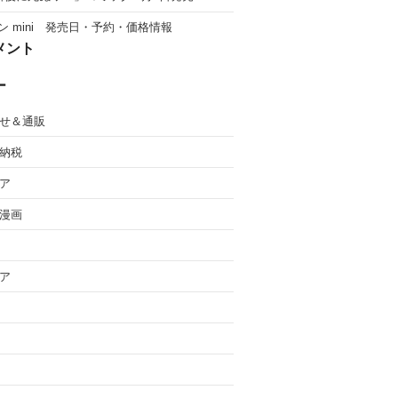
ン mini 発売日・予約・価格情報
メント
ー
せ＆通販
納税
ア
漫画
ア