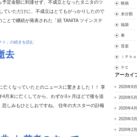
ら予定金額に到達せず、不成立となったタニタのツ
映画
援していただけに、不成立はとてもがっかりしたので
未分類
とで継続が発表された「続 TANITA ツインステ
福袋
車
ェクト」の続きを読む
音楽
逝去
ｉＰｈｏ
ＰＣ
アーカイ
日に亡くなっていたとのニュースに驚きました！！ 享
2020年9
年4月末に亡くしてから、わずか3ヶ月ほどで後を追
2020年5
、悲しみもひとしおですね。 往年の大スターの訃報
2020年4
2020年3
2020年2