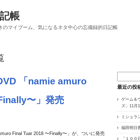
記帳
きのマイブーム、気になるネタ中心の忘備録的日記帳
覧
検
 「namie amuro
索:
最近の投
 〜Finally〜」発売
ゲーム＆
ズ」11月
ミシュラン
福田明日香
 Final Tuar 2018 〜Finally〜」が、ついに発売
「１００