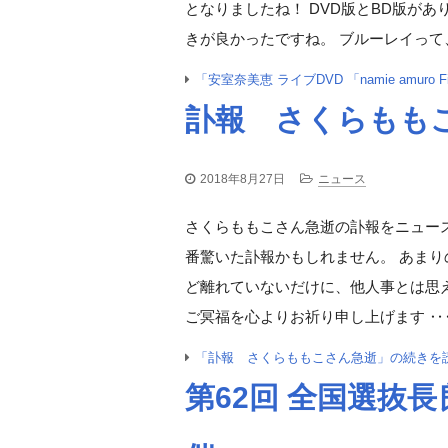
となりましたね！ DVD版とBD版が
きが良かったですね。 ブルーレイって
「安室奈美恵 ライブDVD 「namie amuro Fi
訃報 さくらもも
2018年8月27日
ニュース
さくらももこさん急逝の訃報をニュー
番驚いた訃報かもしれません。 あま
ど離れていないだけに、他人事とは思え
ご冥福を心よりお祈り申し上げます ‥
「訃報 さくらももこさん急逝」の続きを
第62回 全国選抜