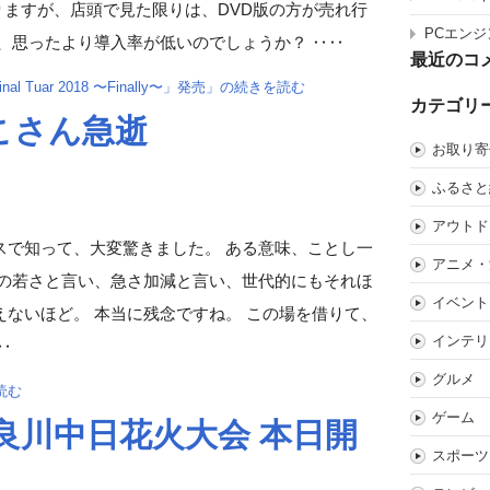
ありますが、店頭で見た限りは、DVD版の方が売れ行
PCエンジ
、思ったより導入率が低いのでしょうか？ ‥‥
最近のコ
nal Tuar 2018 〜Finally〜」発売」の続きを読む
カテゴリ
こさん急逝
お取り寄
ふるさと
アウトド
スで知って、大変驚きました。 ある意味、ことし一
アニメ・
りの若さと言い、急さ加減と言い、世代的にもそれほ
イベント
ないほど。 本当に残念ですね。 この場を借りて、
インテリ
‥
グルメ
読む
ゲーム
長良川中日花火大会 本日開
スポーツ