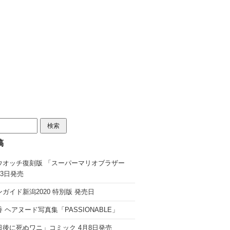
稿
ウオッチ復刻版 「スーパーマリオブラザー
13日発売
ガイド新潟2020 特別版 発売日
 ヘアヌード写真集「PASSIONABLE」
日後に死ぬワニ」コミック 4月8日発売