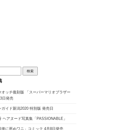
稿
ウオッチ復刻版 「スーパーマリオブラザー
13日発売
ガイド新潟2020 特別版 発売日
 ヘアヌード写真集「PASSIONABLE」
日後に死ぬワニ」コミック 4月8日発売