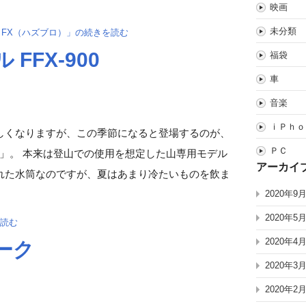
映画
未分類
カFX（ハズブロ）」の続きを読む
FFX-900
福袋
車
音楽
ｉＰｈｏ
しくなりますが、この季節になると登場するのが、
ＰＣ
00)」。 本来は登山での使用を想定した山専用モデル
アーカイ
れた水筒なのですが、夏はあまり冷たいものを飲ま
2020年9
2020年5
を読む
2020年4
ーク
2020年3
2020年2