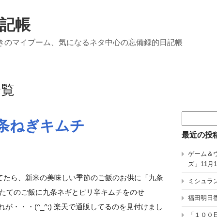
記帳
きのマイブーム、気になるネタ中心の忘備録的日記帳
一覧
検
条ねぎキムチ
索:
最近の投
ゲーム＆
ズ」11月
てたら、新米の美味しい季節のご飯のお供に「九条
ミシュラン
炊きたてのご飯に九条ネギとピリ辛キムチをのせ
福田明日香
が・・・(^_^;) 楽天で通販してるのを見付けまし
「１００