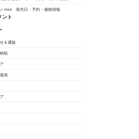
ン mini 発売日・予約・価格情報
メント
ー
せ＆通販
納税
ア
漫画
ア