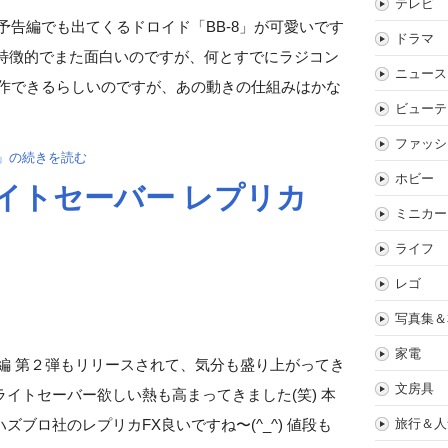
テレビ
予告編でも出てくるドロイド「BB-8」が可愛いです
ドラマ
きが特徴的でまた面白いのですが、何とすでにラジコン
ニュース
操作できるらしいのですが、あの動きの仕組みはかな
ビューテ
ファッシ
ン」の続きを読む
ホビー
イトセーバー レプリカ
ミニカー
ライフ
レゴ
写真集＆
家電
編 第２弾もリリースされて、気分も盛り上がってき
文房具
イトセーバー欲しい熱も高まってきました(笑) 本
旅行＆人
ブロ社のレプリカFX良いですね〜(^_^) 値段も