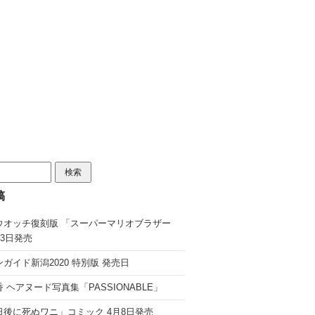
稿
ウオッチ復刻版 「スーパーマリオブラザー
13日発売
ガイド新潟2020 特別版 発売日
 ヘアヌード写真集「PASSIONABLE」
日後に死ぬワニ」コミック 4月8日発売