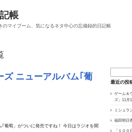
記帳
きのマイブーム、気になるネタ中心の忘備録的日記帳
覧
検
ズ ニューアルバム｢葡
索:
最近の投
ゲーム＆
ズ」11月
ミシュラン
福田明日香
｢葡萄」がついに発売ですね！ 今日はラジオを聞
「１００