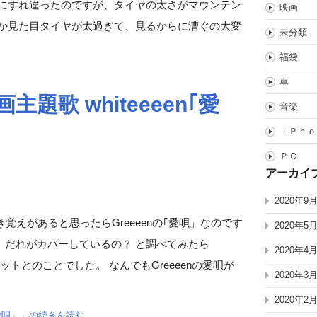
人にすれ違ったのですが、タイヤの太さがマウンテン
映画
うか見た目タイヤが太過ぎて、見るからに漕ぐの大変
未分類
福袋
車
題歌 whiteeeen｢愛
音楽
ｉＰｈｏ
ＰＣ
アーカイ
2020年9
覚えがあると思ったらGreeeenの｢愛唄」なのです
2020年5
、だれがカバーしているの？ と調べてみたら
2020年4
ユニットとのことでした。 なんでもGreeeenの愛唄が
2020年3
2020年2
n｢愛唄」」の続きを読む