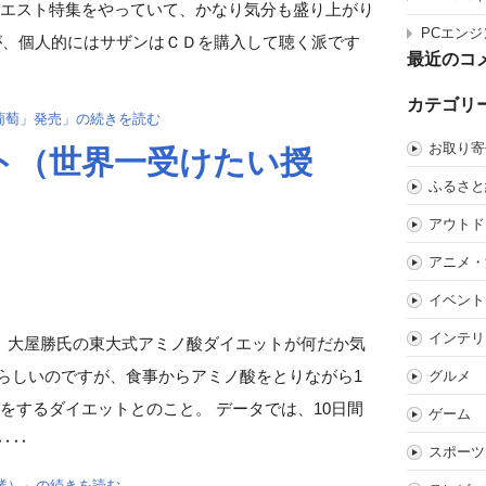
クエスト特集をやっていて、かなり気分も盛り上がり
PCエンジ
ですが、個人的にはサザンはＣＤを購入して聴く派です
最近のコ
カテゴリ
葡萄」発売」の続きを読む
お取り寄
ト（世界一受けたい授
ふるさと
アウトド
アニメ・
イベント
インテリ
、大屋勝氏の東大式アミノ酸ダイエットが何だか気
らしいのですが、食事からアミノ酸をとりながら1
グルメ
をするダイエットとのこと。 データでは、10日間
ゲーム
‥‥
スポーツ
業）」の続きを読む