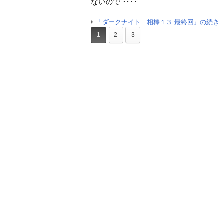
ないので ‥‥
「ダークナイト 相棒１３ 最終回」の続き
1
2
3