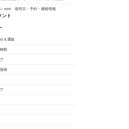
ン mini 発売日・予約・価格情報
メント
ー
せ＆通販
納税
ア
漫画
ア