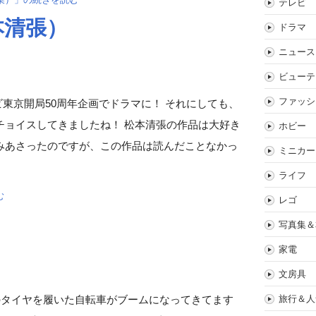
テレビ
本清張）
ドラマ
ニュース
ビューテ
ファッシ
ビ東京開局50周年企画でドラマに！ それにしても、
チョイスしてきましたね！ 松本清張の作品は大好き
ホビー
みあさったのですが、この作品は読んだことなかっ
ミニカー
ライフ
む
レゴ
写真集＆
家電
文房具
旅行＆人
極太のタイヤを履いた自転車がブームになってきてます