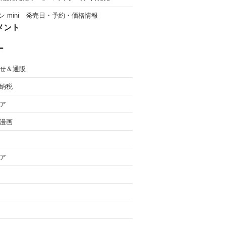
ン mini 発売日・予約・価格情報
メント
ー
せ＆通販
納税
ア
漫画
ア