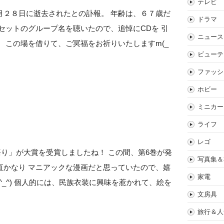
テレビ
月２８日に逝去されたとの訃報。 年齢は、６７歳だ
ドラマ
セットのグループ名を聴いたので、追悼にCDを 引
ニュース
 この場を借りて、ご冥福をお祈りいたしますm(_
ビューテ
ファッシ
ホビー
ミニカー
ライフ
レゴ
語り」が大賞を受賞しましたね！ この間、第6巻が発
写真集＆
直かなり マニアックな漫画だと思っていたので、嬉
家電
_^) 個人的には、民族衣装に興味を惹かれて、絵を
文房具
旅行＆人