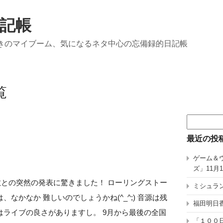
記帳
きのマイブーム、気になるネタ中心の忘備録的日記帳
覧
検
索:
最近の投
ゲーム＆
ズ」11月
解散との突然の発表に驚きました！ ローリングストー
ミシュラン
なかなか 難しいのでしょうかね(^_^;) 音源は残
福田明日香
ライブの良さがありますし。 9月から最後の全国
「１００