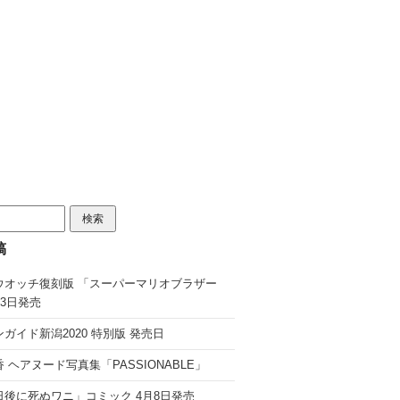
稿
ウオッチ復刻版 「スーパーマリオブラザー
13日発売
ガイド新潟2020 特別版 発売日
 ヘアヌード写真集「PASSIONABLE」
日後に死ぬワニ」コミック 4月8日発売