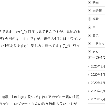
映画
未分類
福袋
車
見ました(^_^) 何度も見てるんですが、見始める
音楽
笑) 今回のは「１」ですが、来年の4月には「ワイル
ｉＰｈｏ
だ1年ありますが、楽しみに待ってます(^_^) ワイ
ＰＣ
アーカイ
2020年9
2020年5
2020年4
2020年3
「Let it go」良いですね♪ アカデミー賞の主題
2020年2
^) デミ・ロヴァートさんの歌う原曲も良いですが、