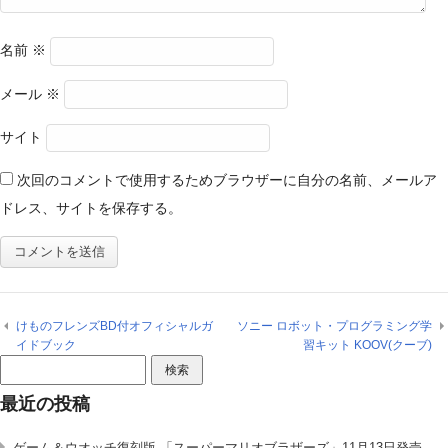
名前
※
メール
※
サイト
次回のコメントで使用するためブラウザーに自分の名前、メールア
ドレス、サイトを保存する。
けものフレンズBD付オフィシャルガ
ソニー ロボット・プログラミング学
イドブック
習キット KOOV(クーブ)
検
索:
最近の投稿
ゲーム＆ウオッチ復刻版 「スーパーマリオブラザーズ」11月13日発売