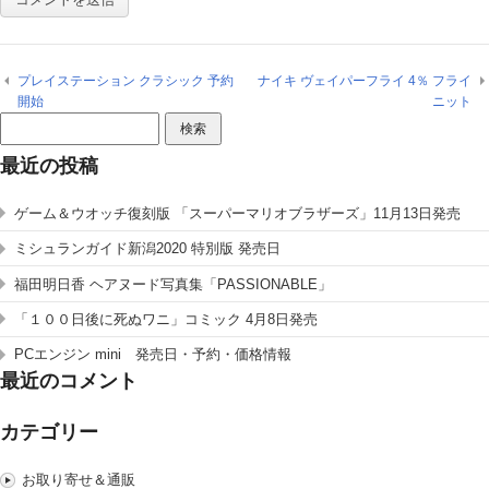
プレイステーション クラシック 予約
ナイキ ヴェイパーフライ 4％ フライ
開始
ニット
検
索:
最近の投稿
ゲーム＆ウオッチ復刻版 「スーパーマリオブラザーズ」11月13日発売
ミシュランガイド新潟2020 特別版 発売日
福田明日香 ヘアヌード写真集「PASSIONABLE」
「１００日後に死ぬワニ」コミック 4月8日発売
PCエンジン mini 発売日・予約・価格情報
最近のコメント
カテゴリー
お取り寄せ＆通販