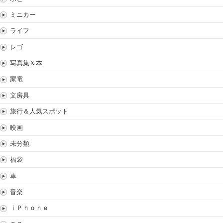
ミニカー
ライフ
レゴ
写真集＆本
家電
文房具
旅行＆人気スポット
映画
未分類
福袋
車
音楽
ｉＰｈｏｎｅ