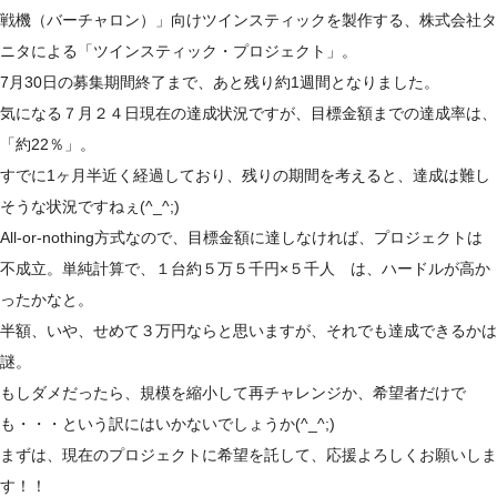
戦機（バーチャロン）」向けツインスティックを製作する、株式会社タ
ニタによる「ツインスティック・プロジェクト」。
7月30日の募集期間終了まで、あと残り約1週間となりました。
気になる７月２４日現在の達成状況ですが、目標金額までの達成率は、
「約22％」。
すでに1ヶ月半近く経過しており、残りの期間を考えると、達成は難し
そうな状況ですねぇ(^_^;)
All-or-nothing方式なので、目標金額に達しなければ、プロジェクトは
不成立。単純計算で、１台約５万５千円×５千人 は、ハードルが高か
ったかなと。
半額、いや、せめて３万円ならと思いますが、それでも達成できるかは
謎。
もしダメだったら、規模を縮小して再チャレンジか、希望者だけで
も・・・という訳にはいかないでしょうか(^_^;)
まずは、現在のプロジェクトに希望を託して、応援よろしくお願いしま
す！！