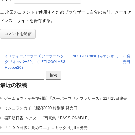
次回のコメントで使用するためブラウザーに自分の名前、メールア
ドレス、サイトを保存する。
イエティークーラーズ クーラーバッ
NEOGEO mini（ネオジオ ミニ） 発
グ 「ホッパー20」（YETI COOLARS
売日
Hopper20）
検
索:
最近の投稿
ゲーム＆ウオッチ復刻版 「スーパーマリオブラザーズ」11月13日発売
ミシュランガイド新潟2020 特別版 発売日
福田明日香 ヘアヌード写真集「PASSIONABLE」
「１００日後に死ぬワニ」コミック 4月8日発売