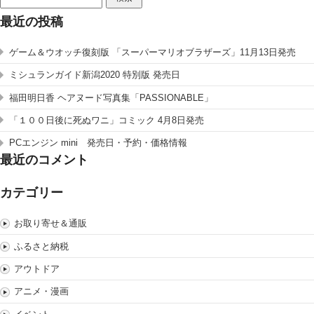
索:
最近の投稿
ゲーム＆ウオッチ復刻版 「スーパーマリオブラザーズ」11月13日発売
ミシュランガイド新潟2020 特別版 発売日
福田明日香 ヘアヌード写真集「PASSIONABLE」
「１００日後に死ぬワニ」コミック 4月8日発売
PCエンジン mini 発売日・予約・価格情報
最近のコメント
カテゴリー
お取り寄せ＆通販
ふるさと納税
アウトドア
アニメ・漫画