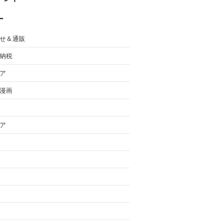
ー
せ＆通販
納税
ア
漫画
ア