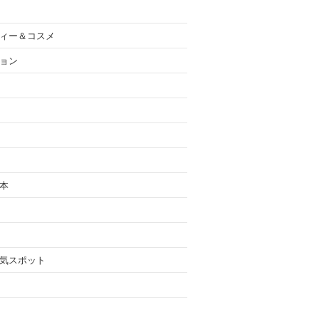
ィー＆コスメ
ョン
本
気スポット