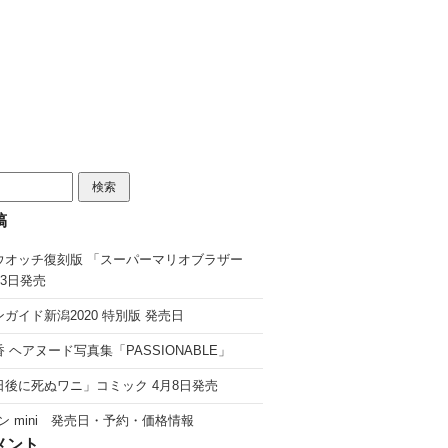
稿
ウオッチ復刻版 「スーパーマリオブラザー
13日発売
ガイド新潟2020 特別版 発売日
 ヘアヌード写真集「PASSIONABLE」
日後に死ぬワニ」コミック 4月8日発売
ン mini 発売日・予約・価格情報
メント