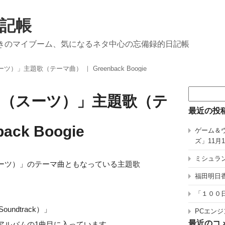
記帳
きのマイブーム、気になるネタ中心の忘備録的日記帳
ツ）」主題歌（テーマ曲） ｜ Greenback Boogie
検
ts（スーツ）」主題歌（テ
索:
最近の投
ck Boogie
ゲーム＆
ズ」11月
ミシュラン
s（スーツ）」のテーマ曲ともなっている主題歌
福田明日香
「１００
 Soundtrack）」
PCエンジ
最近のコ
ントラアルバムの1曲目に入っています。