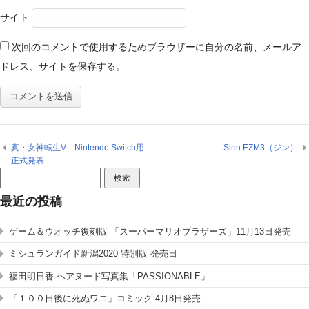
サイト
次回のコメントで使用するためブラウザーに自分の名前、メールア
ドレス、サイトを保存する。
真・女神転生V Nintendo Switch用
Sinn EZM3（ジン）
正式発表
検
索:
最近の投稿
ゲーム＆ウオッチ復刻版 「スーパーマリオブラザーズ」11月13日発売
ミシュランガイド新潟2020 特別版 発売日
福田明日香 ヘアヌード写真集「PASSIONABLE」
「１００日後に死ぬワニ」コミック 4月8日発売