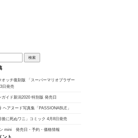
稿
ウオッチ復刻版 「スーパーマリオブラザー
13日発売
ガイド新潟2020 特別版 発売日
 ヘアヌード写真集「PASSIONABLE」
日後に死ぬワニ」コミック 4月8日発売
ン mini 発売日・予約・価格情報
メント