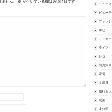
りません。
※
が付いている欄は必須項目です
ニュース
ビューテ
ファッシ
ホビー
ミニカー
ライフ
レゴ
写真集＆
家電
文房具
旅行＆人
映画
未分類