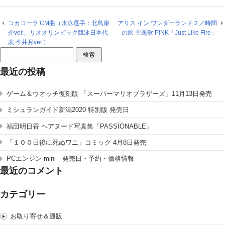
コカコーラ CM曲（水泳選手：北島康
アリス イン ワンダーランド２／時間
介ver.、リオオリンピック競泳日本代
の旅 主題歌 P!NK「Just Like Fire」
表 今井月ver.）
検
索:
最近の投稿
ゲーム＆ウオッチ復刻版 「スーパーマリオブラザーズ」11月13日発売
ミシュランガイド新潟2020 特別版 発売日
福田明日香 ヘアヌード写真集「PASSIONABLE」
「１００日後に死ぬワニ」コミック 4月8日発売
PCエンジン mini 発売日・予約・価格情報
最近のコメント
カテゴリー
お取り寄せ＆通販