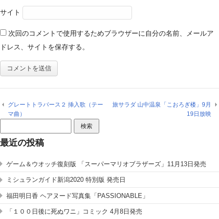
サイト
次回のコメントで使用するためブラウザーに自分の名前、メールア
ドレス、サイトを保存する。
グレートトラバース２ 挿入歌（テー
旅サラダ 山中温泉「こおろぎ楼」9月
マ曲）
19日放映
検
索:
最近の投稿
ゲーム＆ウオッチ復刻版 「スーパーマリオブラザーズ」11月13日発売
ミシュランガイド新潟2020 特別版 発売日
福田明日香 ヘアヌード写真集「PASSIONABLE」
「１００日後に死ぬワニ」コミック 4月8日発売