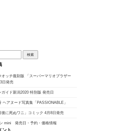
稿
ウオッチ復刻版 「スーパーマリオブラザー
13日発売
ガイド新潟2020 特別版 発売日
 ヘアヌード写真集「PASSIONABLE」
日後に死ぬワニ」コミック 4月8日発売
ン mini 発売日・予約・価格情報
メント