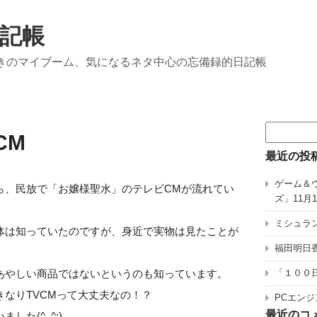
記帳
きのマイブーム、気になるネタ中心の忘備録的日記帳
検
CM
索:
最近の投
ゲーム＆
ら、民放で「お嬢様聖水」のテレビCMが流れてい
ズ」11月
ミシュラン
体は知っていたのですが、身近で実物は見たことが
福田明日香
あやしい商品ではないというのも知っています。
「１００
なりTVCMって大丈夫なの！？
PCエンジ
最近のコ
た(^_^;)