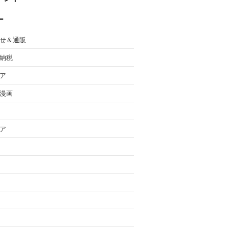
ー
せ＆通販
納税
ア
漫画
ア