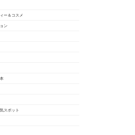
ィー＆コスメ
ョン
本
気スポット