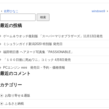
佐野ひなこ
windows9
検
索:
最近の投稿
ゲーム＆ウオッチ復刻版 「スーパーマリオブラザーズ」11月13日発売
ミシュランガイド新潟2020 特別版 発売日
福田明日香 ヘアヌード写真集「PASSIONABLE」
「１００日後に死ぬワニ」コミック 4月8日発売
PCエンジン mini 発売日・予約・価格情報
最近のコメント
カテゴリー
お取り寄せ＆通販
ふるさと納税