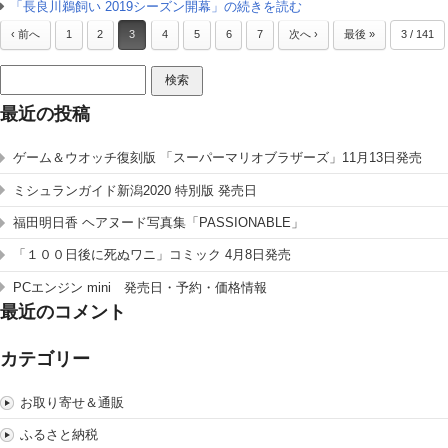
「長良川鵜飼い 2019シーズン開幕」の続きを読む
‹ 前へ
1
2
3
4
5
6
7
次へ ›
最後 »
3 / 141
検
索:
最近の投稿
ゲーム＆ウオッチ復刻版 「スーパーマリオブラザーズ」11月13日発売
ミシュランガイド新潟2020 特別版 発売日
福田明日香 ヘアヌード写真集「PASSIONABLE」
「１００日後に死ぬワニ」コミック 4月8日発売
PCエンジン mini 発売日・予約・価格情報
最近のコメント
カテゴリー
お取り寄せ＆通販
ふるさと納税