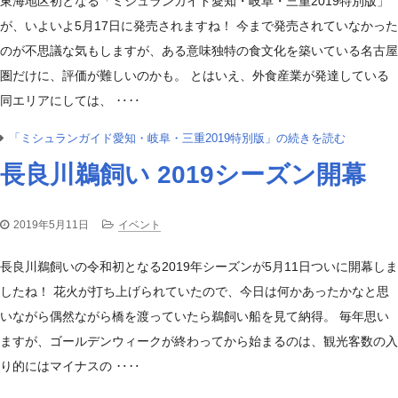
東海地区初となる「ミシュランガイド愛知・岐阜・三重2019特別版」
が、いよいよ5月17日に発売されますね！ 今まで発売されていなかった
のが不思議な気もしますが、ある意味独特の食文化を築いている名古屋
圏だけに、評価が難しいのかも。 とはいえ、外食産業が発達している
同エリアにしては、 ‥‥
「ミシュランガイド愛知・岐阜・三重2019特別版」の続きを読む
長良川鵜飼い 2019シーズン開幕
2019年5月11日
イベント
長良川鵜飼いの令和初となる2019年シーズンが5月11日ついに開幕しま
したね！ 花火が打ち上げられていたので、今日は何かあったかなと思
いながら偶然ながら橋を渡っていたら鵜飼い船を見て納得。 毎年思い
ますが、ゴールデンウィークが終わってから始まるのは、観光客数の入
り的にはマイナスの ‥‥