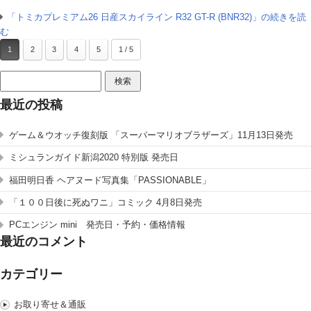
「トミカプレミアム26 日産スカイライン R32 GT-R (BNR32)」の続きを読
む
1
2
3
4
5
1 / 5
検
索:
最近の投稿
ゲーム＆ウオッチ復刻版 「スーパーマリオブラザーズ」11月13日発売
ミシュランガイド新潟2020 特別版 発売日
福田明日香 ヘアヌード写真集「PASSIONABLE」
「１００日後に死ぬワニ」コミック 4月8日発売
PCエンジン mini 発売日・予約・価格情報
最近のコメント
カテゴリー
お取り寄せ＆通販