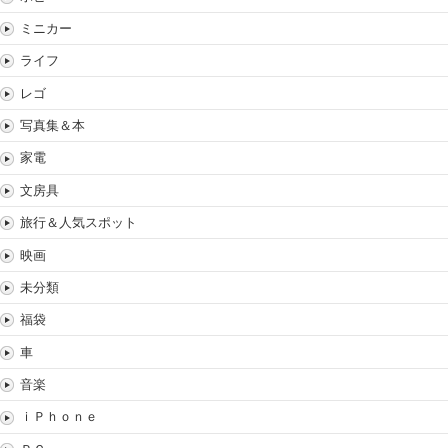
ミニカー
ライフ
レゴ
写真集＆本
家電
文房具
旅行＆人気スポット
映画
未分類
福袋
車
音楽
ｉＰｈｏｎｅ