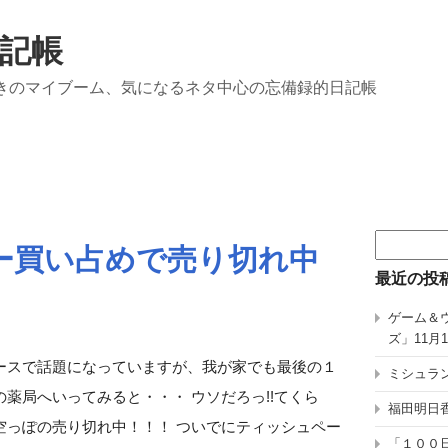
記帳
きのマイブーム、気になるネタ中心の忘備録的日記帳
検
ー買い占めで売り切れ中
索:
最近の投
ゲーム＆
ズ」11月
ースで話題になっていますが、我が家でも最後の１
ミシュラン
薬局へいってみると・・・ ウソだろっ!!てくら
福田明日香
空っぽの売り切れ中！！！ ついでにティッシュペー
「１００