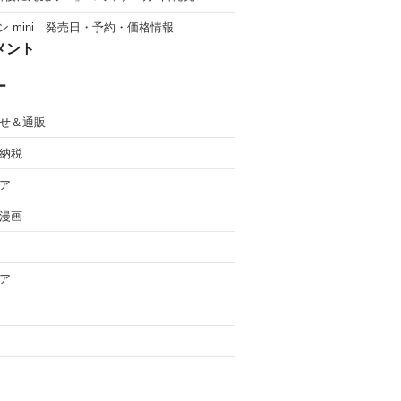
ン mini 発売日・予約・価格情報
メント
ー
せ＆通販
納税
ア
漫画
ア