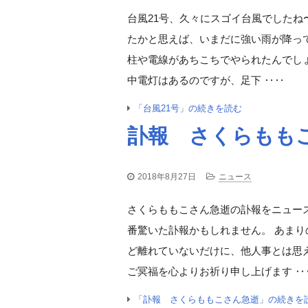
台風21号、久々にスゴイ台風でしたね
たかと思えば、いまだに強い雨が降っ
柱や電線があちこちでやられたんでしょう
中電灯はあるのですが、足下 ‥‥
「台風21号」の続きを読む
訃報 さくらもも
2018年8月27日
ニュース
さくらももこさん急逝の訃報をニュー
番驚いた訃報かもしれません。 あま
ど離れていないだけに、他人事とは思え
ご冥福を心よりお祈り申し上げます ‥
「訃報 さくらももこさん急逝」の続きを