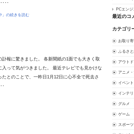
 ‥‥
PCエンジ
中」の続きを読む
最近のコ
カテゴリ
お取り寄
ふるさと
訃報に驚きました。 各新聞紙の1面でも大きく取
アウトド
に入って気がつきました。 最近テレビでも見かけな
アニメ・
たとのことで、一昨日1月12日に心不全で死去さ
イベント
‥‥
インテリ
グルメ
ゲーム
スポーツ