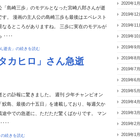
2020年1
公「島崎三歩」のモデルとなった宮崎八郎さんが逝
2019年12
です。 漫画の主人公の島崎三歩も最後はエベレスト
2019年11
重なるところがありますね。 三歩に実在のモデルが
 ‥‥
2019年10
2019年9
さん逝去」の続きを読む
2019年8
藤タカヒロ」さん急逝
2019年7
2019年6
2019年5
との訃報に驚きました。 週刊 少年チャンピオン
2019年4
「鮫島、最後の十五日」を連載しており、毎週欠か
2019年3
載途中での急逝に、ただただ驚くばかりです。 マン
 ‥‥
2019年2
2019年1
」の続きを読む