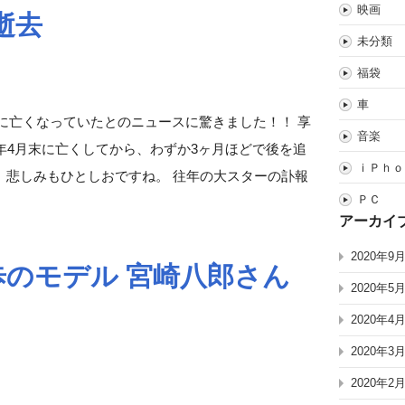
映画
逝去
未分類
福袋
車
日に亡くなっていたとのニュースに驚きました！！ 享
音楽
年4月末に亡くしてから、わずか3ヶ月ほどで後を追
ｉＰｈｏ
、悲しみもひとしおですね。 往年の大スターの訃報
ＰＣ
アーカイ
2020年9
のモデル 宮崎八郎さん
2020年5
2020年4
2020年3
2020年2