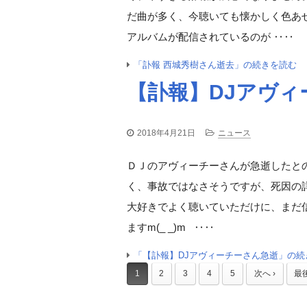
だ曲が多く、今聴いても懐かしく色あせな
アルバムが配信されているのが ‥‥
「訃報 西城秀樹さん逝去」の続きを読む
【訃報】DJアヴィ
2018年4月21日
ニュース
ＤＪのアヴィーチーさんが急逝したとの
く、事故ではなさそうですが、死因の
大好きでよく聴いていただけに、まだ
ますm(_ _)m ‥‥
「【訃報】DJアヴィーチーさん急逝」の続
1
2
3
4
5
次へ ›
最後