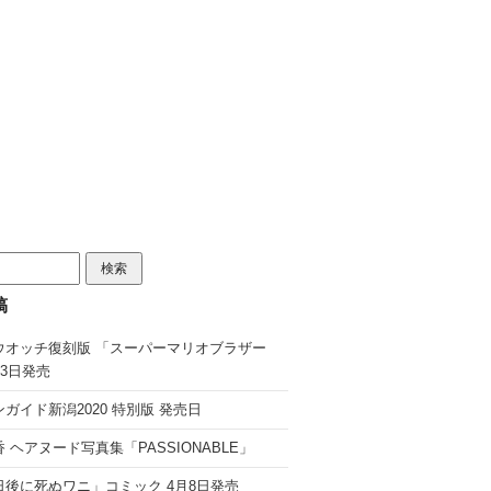
稿
ウオッチ復刻版 「スーパーマリオブラザー
13日発売
ガイド新潟2020 特別版 発売日
 ヘアヌード写真集「PASSIONABLE」
日後に死ぬワニ」コミック 4月8日発売