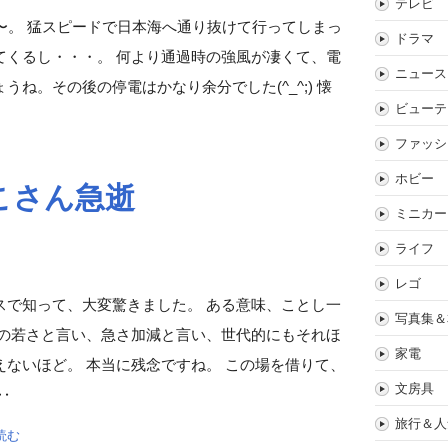
テレビ
〜。 猛スピードで日本海へ通り抜けて行ってしまっ
ドラマ
てくるし・・・。 何より通過時の強風が凄くて、電
ニュース
ね。その後の停電はかなり余分でした(^_^;) 懐
ビューテ
ファッシ
ホビー
こさん急逝
ミニカー
ライフ
レゴ
スで知って、大変驚きました。 ある意味、ことし一
写真集＆
りの若さと言い、急さ加減と言い、世代的にもそれほ
家電
ないほど。 本当に残念ですね。 この場を借りて、
文房具
‥
旅行＆人
読む