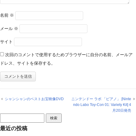
名前
※
メール
※
サイト
次回のコメントで使用するためブラウザーに自分の名前、メールア
ドレス、サイトを保存する。
シャンシャンのベストお宝映像DVD
ニンテンドー ラボ 「ピアノ」 [Ninte
ndo Labo Toy-Con 01: Variety Kit] 4
月20日発売
検
索:
最近の投稿