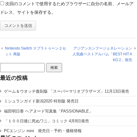
次回のコメントで使用するためブラウザーに自分の名前、メールア
ドレス、サイトを保存する。
Nintendo Switch スプラトゥーン２セ
アジアンカンフージェネレーション
ット 再販
人気曲ベストアルバム「BEST HIT A
KG 2」発売
検
索:
最近の投稿
ゲーム＆ウオッチ復刻版 「スーパーマリオブラザーズ」11月13日発売
ミシュランガイド新潟2020 特別版 発売日
福田明日香 ヘアヌード写真集「PASSIONABLE」
「１００日後に死ぬワニ」コミック 4月8日発売
PCエンジン mini 発売日・予約・価格情報