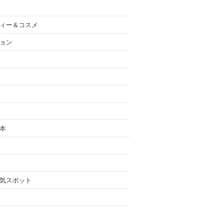
ィー＆コスメ
ョン
本
気スポット