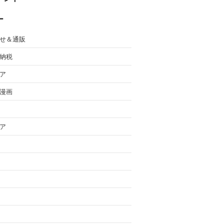
ー
せ＆通販
納税
ア
漫画
ア