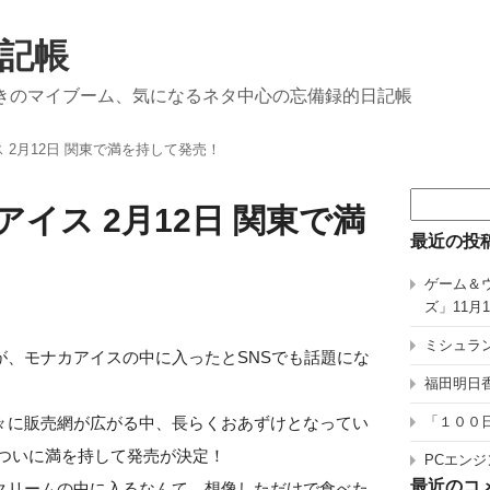
記帳
きのマイブーム、気になるネタ中心の忘備録的日記帳
 2月12日 関東で満を持して発売！
検
イス 2月12日 関東で満
索:
最近の投
ゲーム＆
ズ」11月
ミシュラン
が、モナカアイスの中に入ったとSNSでも話題にな
福田明日香
々に販売網が広がる中、長らくおあずけとなってい
「１００
日についに満を持して発売が決定！
PCエンジ
最近のコ
クリームの中に入るなんて、想像しただけで食べた