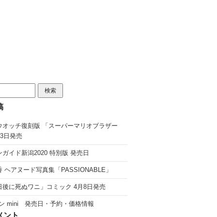
稿
ウオッチ復刻版 「スーパーマリオブラザー
13日発売
ガイド新潟2020 特別版 発売日
 ヘアヌード写真集「PASSIONABLE」
日後に死ぬワニ」コミック 4月8日発売
ン mini 発売日・予約・価格情報
メント