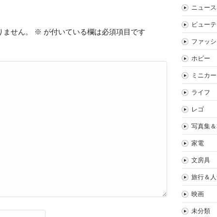
ニュース
ビューテ
りません。
※
が付いている欄は必須項目です
ファッシ
ホビー
ミニカー
ライフ
レゴ
写真集＆
家電
文房具
旅行＆人
映画
未分類