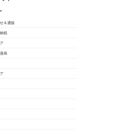
ー
せ＆通販
納税
ア
漫画
ア