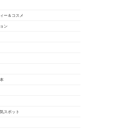
ィー＆コスメ
ョン
本
気スポット