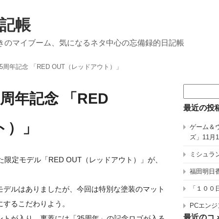
記帳
きのマイブーム、気になるネタ中心の忘備録的日記帳
k 35周年記念 「RED OUT（レッドアウト）」
検
35周年記念 「RED
索:
最近の投
ト）」
ゲーム＆
ズ」11月
ミシュラン
念した限定モデル「RED OUT（レッドアウト）」が、
福田明日香
モデルはありましたが、今回は特別な塗装のマット
「１００
にするこだわりよう。
PCエンジ
最近のコ
ントが入り、裏蓋には「35周年」の記念ロゴが入る