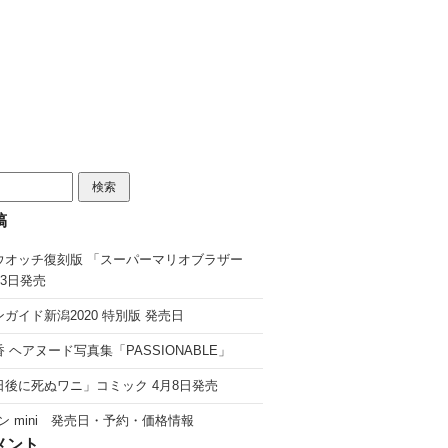
稿
ウオッチ復刻版 「スーパーマリオブラザー
13日発売
ガイド新潟2020 特別版 発売日
 ヘアヌード写真集「PASSIONABLE」
日後に死ぬワニ」コミック 4月8日発売
ン mini 発売日・予約・価格情報
メント