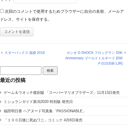
次回のコメントで使用するためブラウザーに自分の名前、メールア
ドレス、サイトを保存する。
スターバックス 福袋 2018
カシオ G-SHOCK フロッグマン 35th
Anniversary ゴールドトルネード [GW
F-D1035B-1JR]
検
索:
最近の投稿
ゲーム＆ウオッチ復刻版 「スーパーマリオブラザーズ」11月13日発売
ミシュランガイド新潟2020 特別版 発売日
福田明日香 ヘアヌード写真集「PASSIONABLE」
「１００日後に死ぬワニ」コミック 4月8日発売