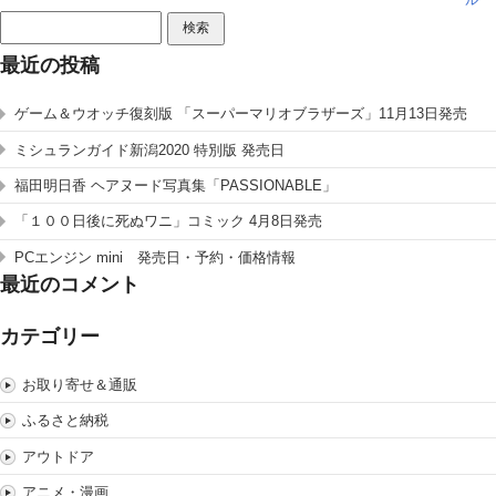
ル
検
索:
最近の投稿
ゲーム＆ウオッチ復刻版 「スーパーマリオブラザーズ」11月13日発売
ミシュランガイド新潟2020 特別版 発売日
福田明日香 ヘアヌード写真集「PASSIONABLE」
「１００日後に死ぬワニ」コミック 4月8日発売
PCエンジン mini 発売日・予約・価格情報
最近のコメント
カテゴリー
お取り寄せ＆通販
ふるさと納税
アウトドア
アニメ・漫画