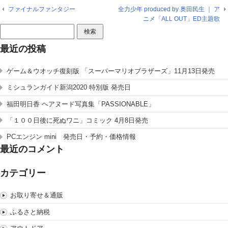
ファイナルファンタジー
全力少年 produced by 奥田民生 ｜ ア
ニメ「ALL OUT」ED主題歌
検
索:
最近の投稿
ゲーム＆ウオッチ復刻版 「スーパーマリオブラザーズ」11月13日発売
ミシュランガイド新潟2020 特別版 発売日
福田明日香 ヘアヌード写真集「PASSIONABLE」
「１００日後に死ぬワニ」コミック 4月8日発売
PCエンジン mini 発売日・予約・価格情報
最近のコメント
カテゴリー
お取り寄せ＆通販
ふるさと納税