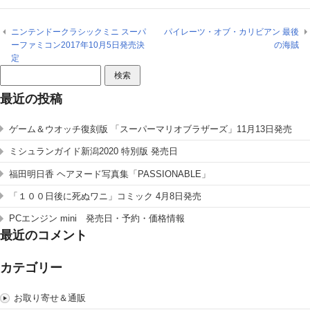
ニンテンドークラシックミニ スーパ
パイレーツ・オブ・カリビアン 最後
ーファミコン2017年10月5日発売決
の海賊
定
検
索:
最近の投稿
ゲーム＆ウオッチ復刻版 「スーパーマリオブラザーズ」11月13日発売
ミシュランガイド新潟2020 特別版 発売日
福田明日香 ヘアヌード写真集「PASSIONABLE」
「１００日後に死ぬワニ」コミック 4月8日発売
PCエンジン mini 発売日・予約・価格情報
最近のコメント
カテゴリー
お取り寄せ＆通販