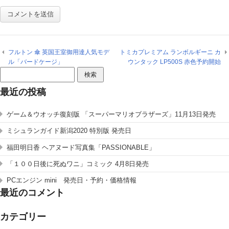
フルトン 傘 英国王室御用達人気モデ
トミカプレミアム ランボルギーニ カ
ル「バードケージ」
ウンタック LP500S 赤色予約開始
検
索:
最近の投稿
ゲーム＆ウオッチ復刻版 「スーパーマリオブラザーズ」11月13日発売
ミシュランガイド新潟2020 特別版 発売日
福田明日香 ヘアヌード写真集「PASSIONABLE」
「１００日後に死ぬワニ」コミック 4月8日発売
PCエンジン mini 発売日・予約・価格情報
最近のコメント
カテゴリー