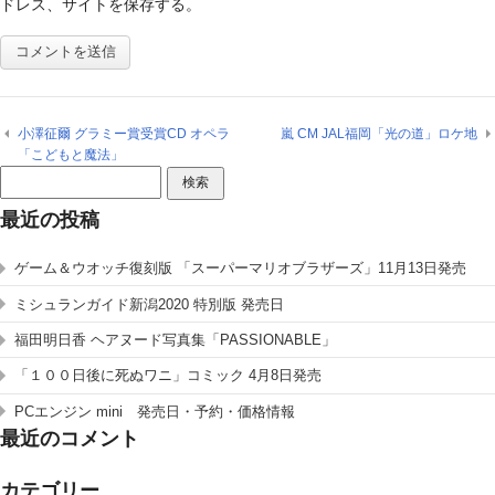
ドレス、サイトを保存する。
小澤征爾 グラミー賞受賞CD オペラ
嵐 CM JAL福岡「光の道」ロケ地
「こどもと魔法」
検
索:
最近の投稿
ゲーム＆ウオッチ復刻版 「スーパーマリオブラザーズ」11月13日発売
ミシュランガイド新潟2020 特別版 発売日
福田明日香 ヘアヌード写真集「PASSIONABLE」
「１００日後に死ぬワニ」コミック 4月8日発売
PCエンジン mini 発売日・予約・価格情報
最近のコメント
カテゴリー