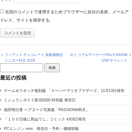
次回のコメントで使用するためブラウザーに自分の名前、メールア
ドレス、サイトを保存する。
フィアット チョコレート 高島屋限定
ホリ リアルアーケードPro.V HAYAB
ミニカー付き 2016
USA サイレント
検
索:
最近の投稿
ゲーム＆ウオッチ復刻版 「スーパーマリオブラザーズ」11月13日発売
ミシュランガイド新潟2020 特別版 発売日
福田明日香 ヘアヌード写真集「PASSIONABLE」
「１００日後に死ぬワニ」コミック 4月8日発売
PCエンジン mini 発売日・予約・価格情報