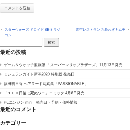
スターウォーズ ドロイド BB-8 ラジ
青空レストラン 九条ねぎキムチ
コン
検
索:
最近の投稿
ゲーム＆ウオッチ復刻版 「スーパーマリオブラザーズ」11月13日発売
ミシュランガイド新潟2020 特別版 発売日
福田明日香 ヘアヌード写真集「PASSIONABLE」
「１００日後に死ぬワニ」コミック 4月8日発売
PCエンジン mini 発売日・予約・価格情報
最近のコメント
カテゴリー