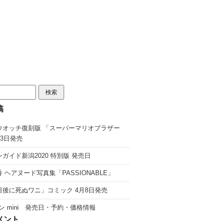
稿
ウオッチ復刻版 「スーパーマリオブラザー
13日発売
ガイド新潟2020 特別版 発売日
 ヘアヌード写真集「PASSIONABLE」
日後に死ぬワニ」コミック 4月8日発売
ン mini 発売日・予約・価格情報
メント