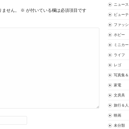
ニュース
りません。
※
が付いている欄は必須項目です
ビューテ
ファッシ
ホビー
ミニカー
ライフ
レゴ
写真集＆
家電
文房具
旅行＆人
映画
未分類