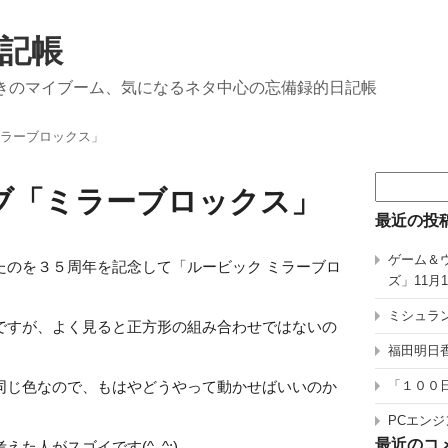
記帳
きのマイブーム、気になるネタ中心の忘備録的日記帳
ラーブロックス」
検
ブ「ミラーブロックス」
索:
最近の投
ゲーム＆
たのを３５周年を記念して「ルービック ミラーブロ
ズ」11月
ミシュラン
ですが、よく見ると正方形の組み合わせではないの
福田明日香
同じ色なので、もはやどうやって動かせばいいのか
「１００
PCエンジ
最近のコ
た人がスゴイです(^_^;)