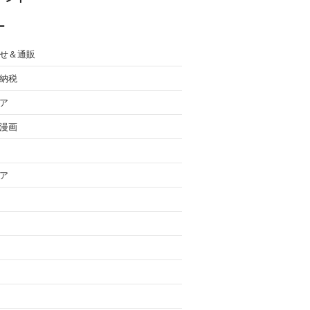
ー
せ＆通販
納税
ア
漫画
ア