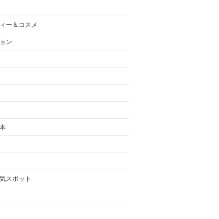
ィー＆コスメ
ョン
本
気スポット