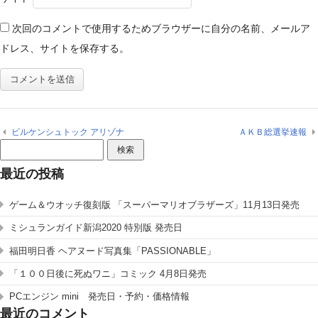
次回のコメントで使用するためブラウザーに自分の名前、メールア
ドレス、サイトを保存する。
ビルケンシュトック アリゾナ
ＡＫＢ総選挙速報
検
索:
最近の投稿
ゲーム＆ウオッチ復刻版 「スーパーマリオブラザーズ」11月13日発売
ミシュランガイド新潟2020 特別版 発売日
福田明日香 ヘアヌード写真集「PASSIONABLE」
「１００日後に死ぬワニ」コミック 4月8日発売
PCエンジン mini 発売日・予約・価格情報
最近のコメント