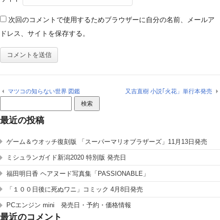
次回のコメントで使用するためブラウザーに自分の名前、メールア
ドレス、サイトを保存する。
マツコの知らない世界 図鑑
又吉直樹 小説｢火花」単行本発売
検
索:
最近の投稿
ゲーム＆ウオッチ復刻版 「スーパーマリオブラザーズ」11月13日発売
ミシュランガイド新潟2020 特別版 発売日
福田明日香 ヘアヌード写真集「PASSIONABLE」
「１００日後に死ぬワニ」コミック 4月8日発売
PCエンジン mini 発売日・予約・価格情報
最近のコメント