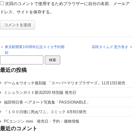
次回のコメントで使用するためブラウザーに自分の名前、メールア
ドレス、サイトを保存する。
東京駅開業100周年記念スイカ予約開
花咲タイムズ 恵方巻き
始
検
索:
最近の投稿
ゲーム＆ウオッチ復刻版 「スーパーマリオブラザーズ」11月13日発売
ミシュランガイド新潟2020 特別版 発売日
福田明日香 ヘアヌード写真集「PASSIONABLE」
「１００日後に死ぬワニ」コミック 4月8日発売
PCエンジン mini 発売日・予約・価格情報
最近のコメント