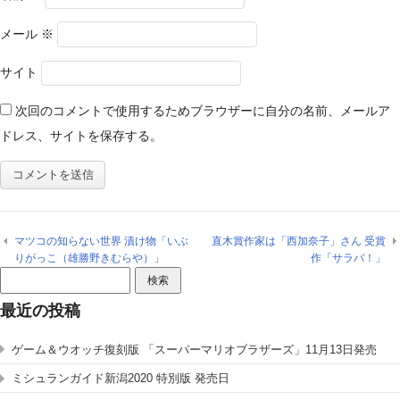
メール
※
サイト
次回のコメントで使用するためブラウザーに自分の名前、メールア
ドレス、サイトを保存する。
マツコの知らない世界 漬け物「いぶ
直木賞作家は「西加奈子」さん 受賞
りがっこ（雄勝野きむらや）」
作「サラバ！」
検
索:
最近の投稿
ゲーム＆ウオッチ復刻版 「スーパーマリオブラザーズ」11月13日発売
ミシュランガイド新潟2020 特別版 発売日