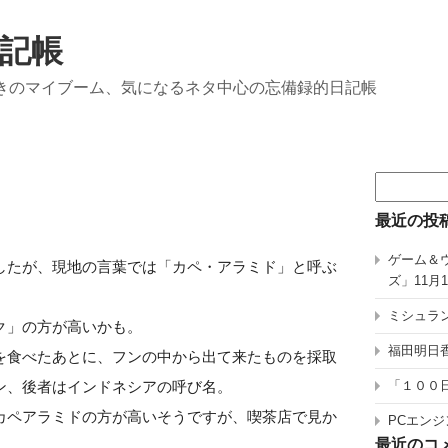
記帳
きのマイブーム、気になるネタ中心の忘備録的日記帳
検
索:
最近の投
ゲーム＆
したが、現地の言葉では「カペ・アラミド」と呼ぶ
ズ」11月
ミシュラン
ク」の方が高いかも。
福田明日香
を食べたあとに、フンの中から出て来たものを採取
ン、後者はインドネシアの呼び名。
「１００
カペアラミドの方が高いそうですが、喫茶店で見か
PCエンジ
最近のコ