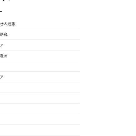
ー
せ＆通販
納税
ア
漫画
ア