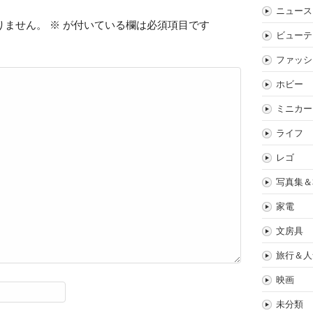
ニュース
りません。
※
が付いている欄は必須項目です
ビューテ
ファッシ
ホビー
ミニカー
ライフ
レゴ
写真集＆
家電
文房具
旅行＆人
映画
未分類