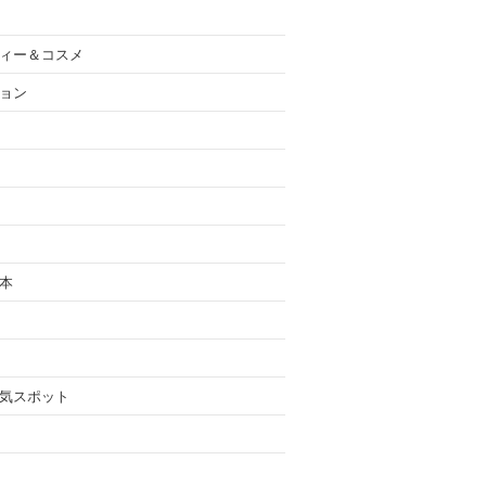
ィー＆コスメ
ョン
本
気スポット