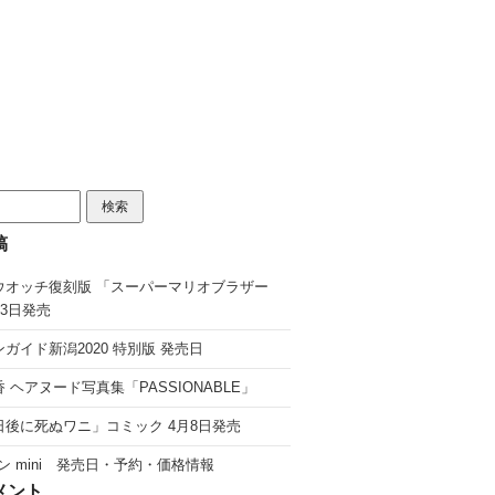
稿
ウオッチ復刻版 「スーパーマリオブラザー
13日発売
ガイド新潟2020 特別版 発売日
 ヘアヌード写真集「PASSIONABLE」
日後に死ぬワニ」コミック 4月8日発売
ン mini 発売日・予約・価格情報
メント