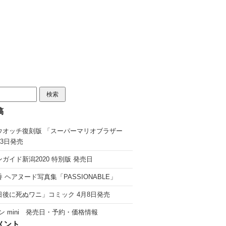
稿
ウオッチ復刻版 「スーパーマリオブラザー
13日発売
ガイド新潟2020 特別版 発売日
 ヘアヌード写真集「PASSIONABLE」
日後に死ぬワニ」コミック 4月8日発売
ン mini 発売日・予約・価格情報
メント