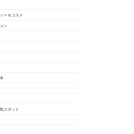
ィー＆コスメ
ョン
本
気スポット