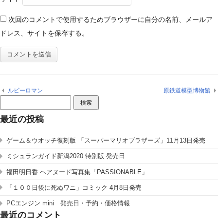
次回のコメントで使用するためブラウザーに自分の名前、メールア
ドレス、サイトを保存する。
ルビーロマン
原鉄道模型博物館
検
索:
最近の投稿
ゲーム＆ウオッチ復刻版 「スーパーマリオブラザーズ」11月13日発売
ミシュランガイド新潟2020 特別版 発売日
福田明日香 ヘアヌード写真集「PASSIONABLE」
「１００日後に死ぬワニ」コミック 4月8日発売
PCエンジン mini 発売日・予約・価格情報
最近のコメント