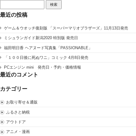
検
索:
最近の投稿
ゲーム＆ウオッチ復刻版 「スーパーマリオブラザーズ」11月13日発売
ミシュランガイド新潟2020 特別版 発売日
福田明日香 ヘアヌード写真集「PASSIONABLE」
「１００日後に死ぬワニ」コミック 4月8日発売
PCエンジン mini 発売日・予約・価格情報
最近のコメント
カテゴリー
お取り寄せ＆通販
ふるさと納税
アウトドア
アニメ・漫画