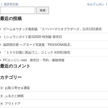
黒田官兵衛
キルフェボン
検
索:
最近の投稿
ゲーム＆ウオッチ復刻版 「スーパーマリオブラザーズ」11月13日発売
ミシュランガイド新潟2020 特別版 発売日
福田明日香 ヘアヌード写真集「PASSIONABLE」
「１００日後に死ぬワニ」コミック 4月8日発売
PCエンジン mini 発売日・予約・価格情報
最近のコメント
カテゴリー
お取り寄せ＆通販
ふるさと納税
アウトドア