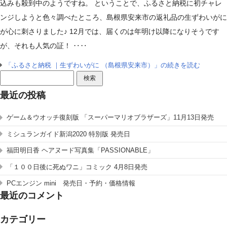
込みも殺到中のようですね。 ということで、ふるさと納税に初チャレ
ンジしようと色々調べたところ、島根県安来市の返礼品の生ずわいがに
が心に刺さりました♪ 12月では、届くのは年明け以降になりそうです
が、それも人気の証！ ‥‥
「ふるさと納税 ｜生ずわいがに （島根県安来市）」の続きを読む
検
索:
最近の投稿
ゲーム＆ウオッチ復刻版 「スーパーマリオブラザーズ」11月13日発売
ミシュランガイド新潟2020 特別版 発売日
福田明日香 ヘアヌード写真集「PASSIONABLE」
「１００日後に死ぬワニ」コミック 4月8日発売
PCエンジン mini 発売日・予約・価格情報
最近のコメント
カテゴリー