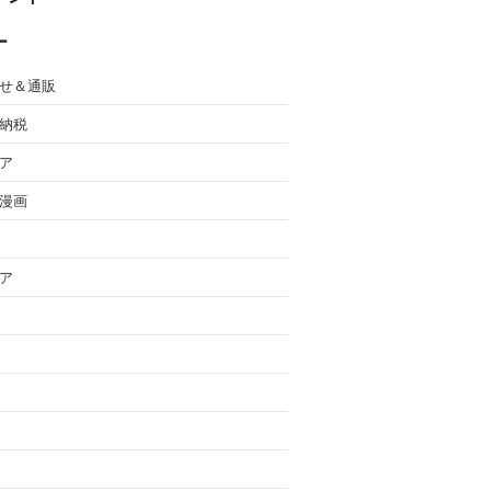
ー
せ＆通販
納税
ア
漫画
ア