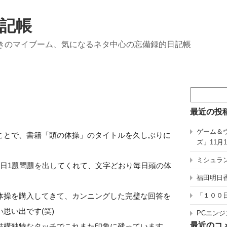
記帳
きのマイブーム、気になるネタ中心の忘備録的日記帳
検
）
索:
最近の投
ゲーム＆
ことで、書籍「頭の体操」のタイトルを久しぶりに
ズ」11月
ミシュラン
1日1題問題を出してくれて、文字どおり毎日頭の体
福田明日香
体操を購入してきて、カンニングした完璧な回答を
「１００
思い出です(笑)
PCエンジ
最近のコ
結構独特なタッチでこれまた印象に残っています