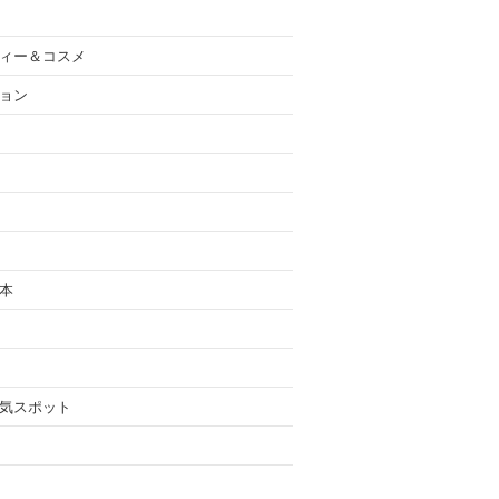
ィー＆コスメ
ョン
本
気スポット