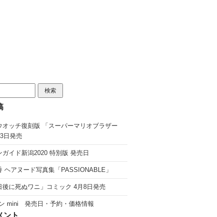
稿
ウオッチ復刻版 「スーパーマリオブラザー
13日発売
ガイド新潟2020 特別版 発売日
 ヘアヌード写真集「PASSIONABLE」
日後に死ぬワニ」コミック 4月8日発売
ン mini 発売日・予約・価格情報
メント